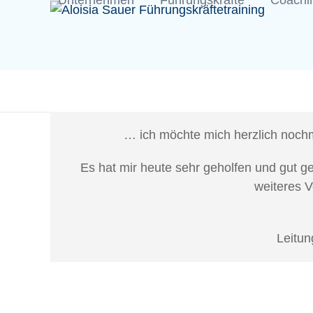
Unternehmen
Führungskräfte
Coachi
Skip
to
content
… ich möchte mich herzlich nochm
Es hat mir heute sehr geholfen und gut g
weiteres 
Leitun